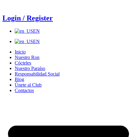
Ir
al
contenido
Login / Register
EN
EN
Inicio
Nuestro Ron
Cócteles
Nuestro Paraíso
Responsabilidad Social
Blog
Únete al Club
Contactos